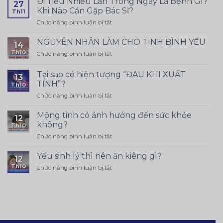
Đi Tiểu Nhiều Lần Trong Ngày Là Bệnh Gì?
27
Khi Nào Cần Gặp Bác Sĩ?
Th11
ở
Chức năng bình luận bị tắt
Đi
Tiểu
NGUYÊN NHÂN LÀM CHO TINH BÌNH YẾU
14
Nhiều
Th10
ở
Chức năng bình luận bị tắt
Lần
NGUYÊN
Trong
NHÂN
Ngày
Tại sao có hiện tượng “ĐAU KHI XUẤT
13
LÀM
Là
TINH”?
Th10
CHO
Bệnh
ở
Chức năng bình luận bị tắt
TINH
Gì?
Tại
BÌNH
Khi
sao
YẾU
Mộng tinh có ảnh hưởng đến sức khỏe
Nào
12
có
không?
Cần
Th10
hiện
Gặp
ở
Chức năng bình luận bị tắt
tượng
Bác
Mộng
“ĐAU
Sĩ?
tinh
KHI
Yếu sinh lý thì nên ăn kiêng gì?
12
có
XUẤT
Th10
ở
Chức năng bình luận bị tắt
ảnh
TINH”?
Yếu
hưởng
sinh
đến
lý
sức
thì
khỏe
nên
không?
ăn