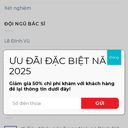
Xét nghiệm
ĐỘI NGŨ BÁC SĨ
Lê Đình Vũ
Đậu Trường Toàn
ƯU ĐÃI ĐẶC BIỆT NĂM
Đóng
Hoàng Thị Bích Hạnh
2025
Lê Đình Hưng
Giảm giá 50% chi phí khám với khách hàng
Mai Trần Trung Đức
để lại thông tin dưới đây!
Ngô Văn Thông
TIN TỨC MỚI