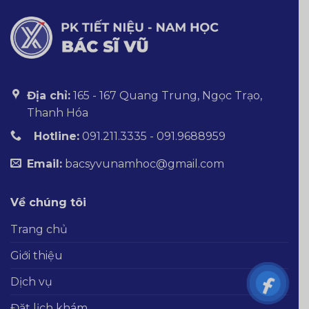
kiêng
gì?
Địa chỉ:
165 - 167 Quang Trung, Ngọc Trạo,
Thanh Hóa
Hotline:
091.211.3335 - 091.9688959
Email:
bacsyvunamhoc@gmail.com
Về chúng tôi
Trang chủ
Giới thiệu
Dịch vụ
Đặt lịch khám